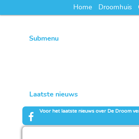
Home
Droomhuis
Submenu
Droomclub van 100
Word lid van de droomclub van 100
Laatste nieuws
Voor het laatste nieuws over
De Droom
ve