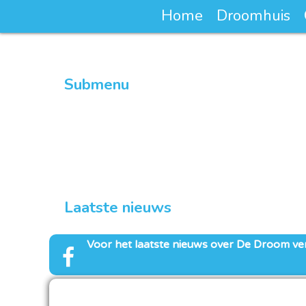
Home
Droomhuis
Submenu
Droomclub van 100
Word lid van de droomclub van 100
Laatste nieuws
Voor het laatste nieuws over
De Droom
ve