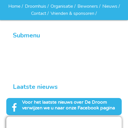
Home
Droomhuis
Organisatie
Bewoners
Nieuws
Contact
Vrienden & sponsoren
Submenu
Droomclub van 100
Word lid van de droomclub van 100
Laatste nieuws
Voor het laatste nieuws over
De Droom
verwijzen we u naar onze Facebook pagina