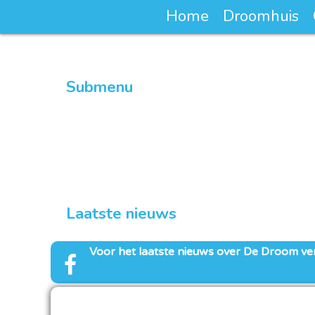
Home
Droomhuis
Submenu
Droomclub van 100
Word lid van de droomclub van 100
Laatste nieuws
Voor het laatste nieuws over
De Droom
ve