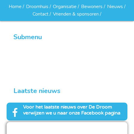
Home
Droomhuis
Organisatie
Bewoners
Nieuws
Contact
Vrienden & sponsoren
Submenu
Droomclub van 100
Word lid van de droomclub van 100
Laatste nieuws
Voor het laatste nieuws over
De Droom
verwijzen we u naar onze Facebook pagina