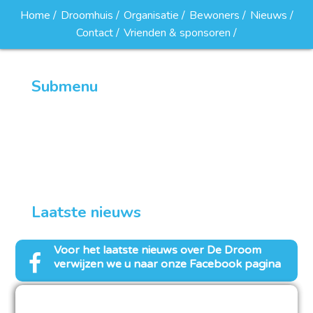
Home
Droomhuis
Organisatie
Bewoners
Nieuws
Contact
Vrienden & sponsoren
Submenu
Droomclub van 100
Word lid van de droomclub van 100
Laatste nieuws
Voor het laatste nieuws over
De Droom
verwijzen we u naar onze Facebook pagina