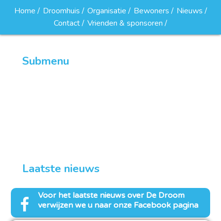
Home
Droomhuis
Organisatie
Bewoners
Nieuws
Contact
Vrienden & sponsoren
Submenu
Partnerorganisaties
Privacyverklaring
Missie en visie
Laatste nieuws
Voor het laatste nieuws over
De Droom
verwijzen we u naar onze Facebook pagina