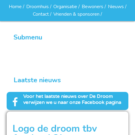
Home
Droomhuis
Organisatie
Bewoners
Nieuws
Contact
Vrienden & sponsoren
Submenu
Sitemap
Laatste nieuws
Voor het laatste nieuws over
De Droom
verwijzen we u naar onze Facebook pagina
Logo de droom tbv