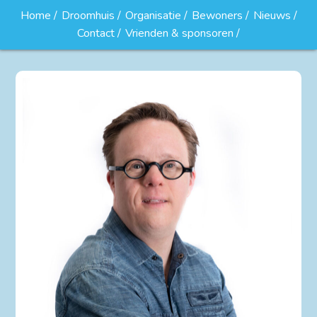
Home
Droomhuis
Organisatie
Bewoners
Nieuws
Contact
Vrienden & sponsoren